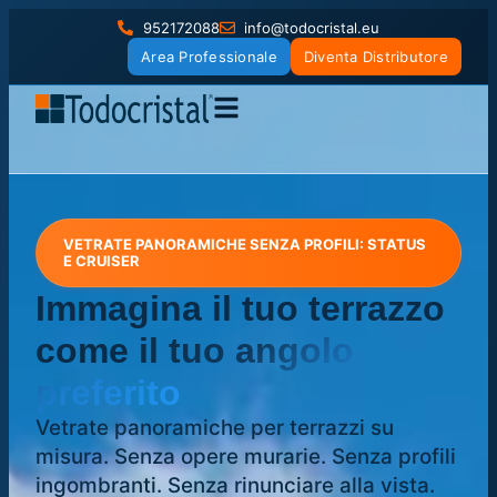
952172088
info@todocristal.eu
Area Professionale
Diventa Distributore
VETRATE PANORAMICHE SENZA PROFILI: STATUS
E CRUISER
Immagina il tuo terrazzo
come
il tuo angolo
preferito
Vetrate panoramiche per terrazzi su
misura. Senza opere murarie. Senza profili
ingombranti. Senza rinunciare alla vista.