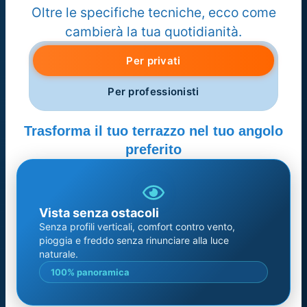
Oltre le specifiche tecniche, ecco come
cambierà la tua quotidianità.
Per privati
Per professionisti
Trasforma il tuo terrazzo nel tuo angolo
preferito
Vista senza ostacoli
Senza profili verticali, comfort contro vento,
pioggia e freddo senza rinunciare alla luce
naturale.
100% panoramica