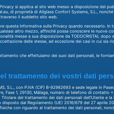
 Privacy si applica al sito web messo a disposizione del pu
l.eu, di proprietà di Allglass Confort Systems, S.L., nonché 
raverso il suddetto sito web.
 questa Informativa sulla Privacy quando necessario. In t
ualsiasi altro mezzo, affinché possa conoscere le nuove condi
nzionalità messe a sua disposizione da TODOCRISTAL dopo es
ccettazione delle stesse, ad eccezione dei casi in cui sia ri
trattamento che effettuiamo dei suoi dati personali, le fornia
 del trattamento dei vostri dati per
.L., con P.IVA (CIF) B-92982693 e sede legale in Paseo
orre, Fase 1, 29130, Málaga, numero di telefono di contatto 
 Titolare del trattamento dei dati personali dell’Utente e la
to disposto dal Regolamento (UE) 2016/679 del 27 aprile 20
fisiche con riguardo al trattamento dei dati personali, nonch