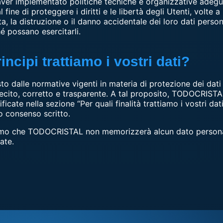
er implementato politiche tecniche e organizzative adegua
 fine di proteggere i diritti e le libertà degli Utenti, volte 
ita, la distruzione o il danno accidentale dei loro dati perso
é possano esercitarli.
ncipi trattiamo i vostri dati?
to dalle normative vigenti in materia di protezione dei da
 lecito, corretto e trasparente. A tal proposito, TODOCRISTAL
ificate nella sezione “Per quali finalità trattiamo i vostri dat
ro consenso scritto.
iamo che TODOCRISTAL non memorizzerà alcun dato persona
ate.