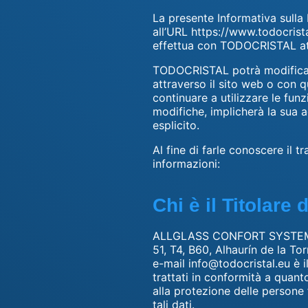
La presente Informativa sulla
all’URL https://www.todocrista
effettua con TODOCRISTAL att
TODOCRISTAL potrà modificare
attraverso il sito web o con q
continuare a utilizzare le fu
modifiche, implicherà la sua a
esplicito.
Al fine di farle conoscere il 
informazioni:
Chi è il Titolare
ALLGLASS CONFORT SYSTEMS, S
51, T4, B60, Alhaurín de la T
e-mail info@todocristal.eu è il
trattati in conformità a quan
alla protezione delle persone 
tali dati.