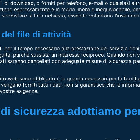
i di download, o forniti per telefono, e-mail o qualsiasi a
ettano espressamente e in modo libero e inequivocabile, che
ddisfare la loro richiesta, essendo volontario l’inseriment
el file di attività
ti per il tempo necessario alla prestazione del servizio rich
guita, purché sussista un interesse reciproco. Quando non v
i dati saranno cancellati con adeguate misure di sicurezza pe
il sito web sono obbligatori, in quanto necessari per la fornit
vengano forniti tutti i dati, non si garantisce che le informaz
vostre esigenze.
di sicurezza adottiamo per