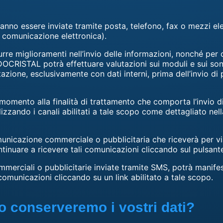
nno essere inviate tramite posta, telefono, fax o mezzi ele
i comunicazione elettronica).
durre miglioramenti nell’invio delle informazioni, nonché per
DOCRISTAL potrà effettuare valutazioni sui moduli e sui son
zione, esclusivamente con dati interni, prima dell’invio di
i momento alla finalità di trattamento che comporta l’invio
zando i canali abilitati a tale scopo come dettagliato nella
unicazione commerciale o pubblicitaria che riceverà per via
ntinuare a ricevere tali comunicazioni cliccando sul pulsante 
erciali o pubblicitarie inviate tramite SMS, potrà manifesta
omunicazioni cliccando su un link abilitato a tale scopo.
 conserveremo i vostri dati?