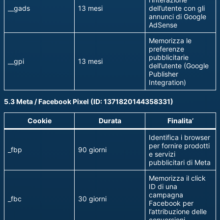
__gads
13 mesi
dell’utente con gli
annunci di Google
AdSense
Memorizza le
preferenze
pubblicitarie
__gpi
13 mesi
dell’utente (Google
Publisher
Integration)
5.3 Meta / Facebook Pixel (ID: 1371820144358331)
Cookie
Durata
Finalita’
Identifica i browser
per fornire prodotti
_fbp
90 giorni
e servizi
pubblicitari di Meta
Memorizza il click
ID di una
campagna
_fbc
30 giorni
Facebook per
l’attribuzione delle
conversioni