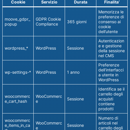
Cookie
Servizio
Durata
Finalita’
Memorizza le
preferenze di
moove_gdpr_
GDPR Cookie
365 giorni
consenso ai
popup
Compliance
cookie
dell’utente
Autenticazion
e e gestione
wordpress_*
WordPress
Sessione
della sessione
nel CMS
Preferenze
dell’interfacci
wp-settings-*
WordPress
1 anno
a utente in
WordPress
Identifica se il
carrello degli
woocommerc
WooCommerc
Sessione
acquisti
e_cart_hash
e
contiene
prodotti
Numero di
woocommerc
WooCommerc
articoli nel
e_items_in_ca
Sessione
e
carrello degli