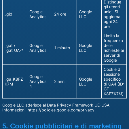
Distingue
gli utenti
Google
Google
unici. Si
_gid
24 ore
Analytics
LLC
aggiorna
ogni 24
ore
Limita la
frequenza
_gat /
Google
Google
delle
1 minuto
_gat_UA-*
Analytics
LLC
richieste ai
server di
Google
Cookie di
sessione
Google
_ga_K8FZ
Google
specifico
Analytics
2 anni
K7M
LLC
di GA4 (ID:
4
GT-
K8FZK7M)
Google LLC aderisce al Data Privacy Framework UE-USA.
Informazioni: https://policies.google.com/privacy
5. Cookie pubblicitari e di marketing