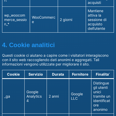
rt
acquisti
Mantiene
wp_woocom
attiva la
WooCommerc
merce_sessio
2 giorni
sessione di
e
n_*
acquisto
dell’utente
4. Cookie analitici
Questi cookie ci aiutano a capire come i visitatori interagiscono
con il sito web raccogliendo dati anonimi e aggregati. Tali
informazioni vengono utilizzate per migliorare il sito.
Cookie
Servizio
Durata
Fornitore
Finalita’
Distingue
gli utenti
Google
unici
Google
_ga
Analytics
2 anni
tramite un
LLC
4
identificat
ore
anonimo