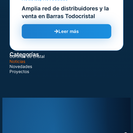
Amplia red de distribuidores y la
venta en Barras Todocristal
Leer más
Categorías
Cortinas de cristal
Noticias
Novedades
Proyectos