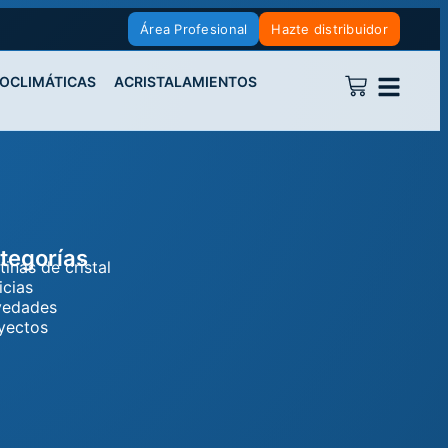
Área Profesional
Hazte distribuidor
IOCLIMÁTICAS
ACRISTALAMIENTOS
tegorías
tinas de cristal
icias
edades
yectos