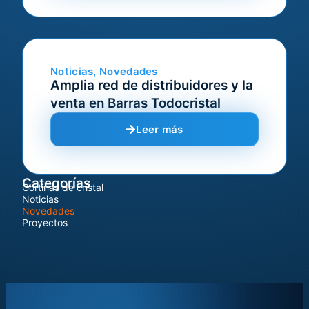
Noticias
,
Novedades
Amplia red de distribuidores y la
venta en Barras Todocristal
Leer más
Categorías
Cortinas de cristal
Noticias
Novedades
Proyectos