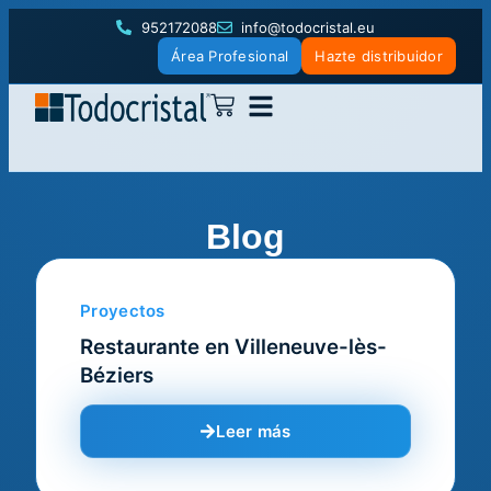
952172088
info@todocristal.eu
Área Profesional
Hazte distribuidor
Blog
Proyectos
Restaurante en Villeneuve-lès-
Béziers
Leer más