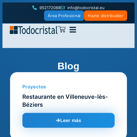
952172088
info@todocristal.eu
Área Profesional
Hazte distribuidor
Blog
Proyectos
Restaurante en Villeneuve-lès-
Béziers
Leer más