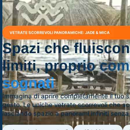
VETRATE SCORREVOLI PANORAMICHE: JADE & MICA
Spazi che fluisco
limiti,
proprio come
sognati
Immagina di aprire completamente il tuo 
gesto. Le uniche vetrate scorrevoli che 
lasciando spazio a panorami infiniti senza 