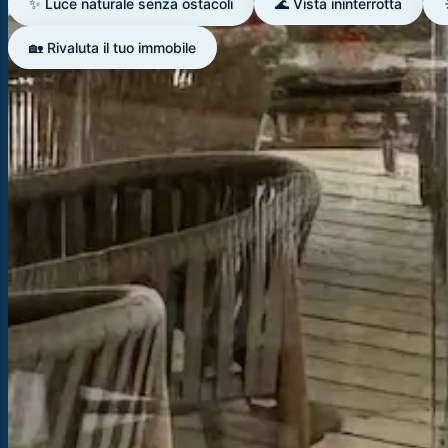
✨ Luce naturale senza ostacoli
🌊 Vista ininterrotta
🏡 Rivaluta il tuo immobile