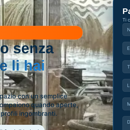
P
Ti 
no senza
 li hai
spazio con un semplice
scompaiono quando aperte,
profili ingombranti.