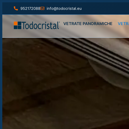
952172088
info@todocristal.eu
VETRATE PANORAMICHE
VETR