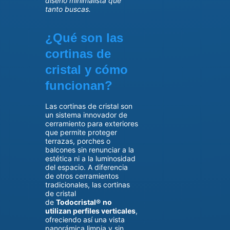
diseño minimalista que
tanto buscas.
¿Qué son las
cortinas de
cristal y cómo
funcionan?
Las cortinas de cristal son
un sistema innovador de
cerramiento para exteriores
que permite proteger
terrazas, porches o
balcones sin renunciar a la
estética ni a la luminosidad
del espacio. A diferencia
de otros cerramientos
tradicionales, las cortinas
de cristal
de
Todocristal®
no
utilizan perfiles verticales
,
ofreciendo así una vista
panorámica limpia y sin