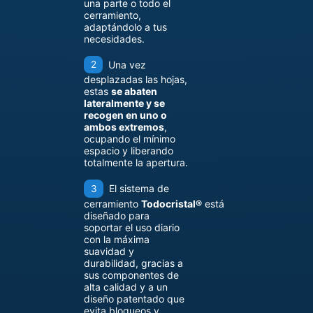
una parte o todo el
cerramiento,
adaptándolo a tus
necesidades.
Una vez
desplazadas las hojas,
estas
se abaten
lateralmente y se
recogen en uno o
ambos extremos
,
ocupando el mínimo
espacio y liberando
totalmente la apertura.
El sistema de
cerramiento
Todocristal®
está
diseñado para
soportar el uso diario
con la máxima
suavidad y
durabilidad, gracias a
sus componentes de
alta calidad y a un
diseño patentado que
evita bloqueos y