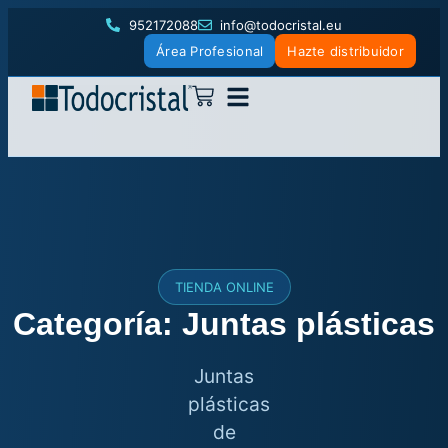
952172088
info@todocristal.eu
Área Profesional
Hazte distribuidor
TIENDA ONLINE
Categoría: Juntas plásticas
Juntas
plásticas
de