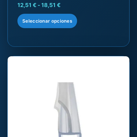
12,51
€
-
18,51
€
Seleccionar opciones