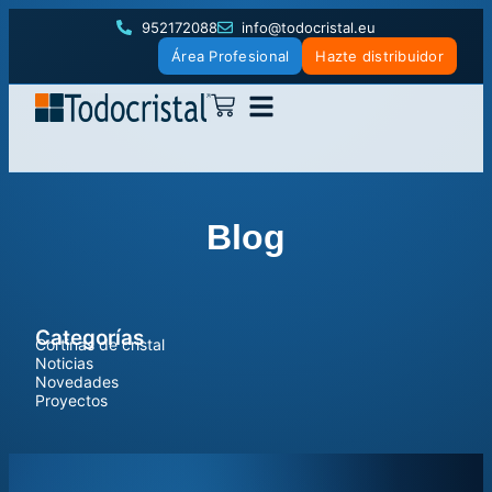
952172088
info@todocristal.eu
Área Profesional
Hazte distribuidor
Blog
Categorías
Cortinas de cristal
Noticias
Novedades
Proyectos