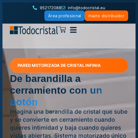
952172088
info@todocristal.eu
Área profesional
Hazte distribuidor
PARED MOTORIZADA DE CRISTAL INFINIA
De barandilla a
cerramiento
con un
botón
Imagina una barandilla de cristal que sube
y se convierte en cerramiento cuando
quieres intimidad y baja cuando quieres
vistas abiertas. Sistema motorizado único