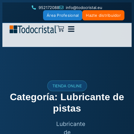
952172088
info@todocristal.eu
Área Profesional
Hazte distribuidor
TIENDA ONLINE
Categoría: Lubricante de
pistas
Lubricante
de